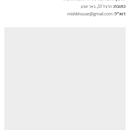
כתובת:
הרצל 33, באר שבע
דוא"ל:
mishkhouse@gmail.com