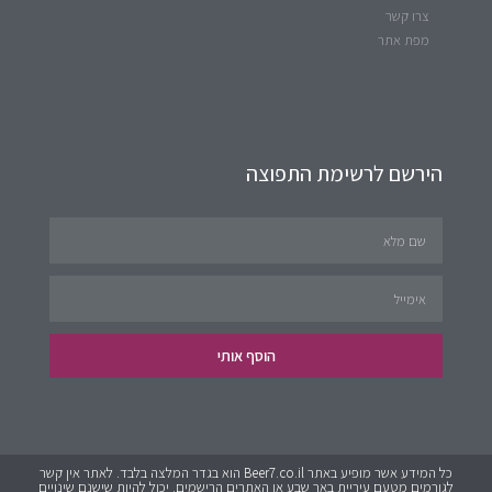
צרו קשר
מפת אתר
הירשם לרשימת התפוצה
הוסף אותי
כל המידע אשר מופיע באתר Beer7.co.il הוא בגדר המלצה בלבד. לאתר אין קשר
לגורמים מטעם עיריית באר שבע או האתרים הרישמים. יכול להיות שישנם שינויים