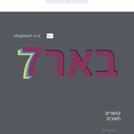
Info@Beer7.co.il
קישורים
חשובים
היסטוריית