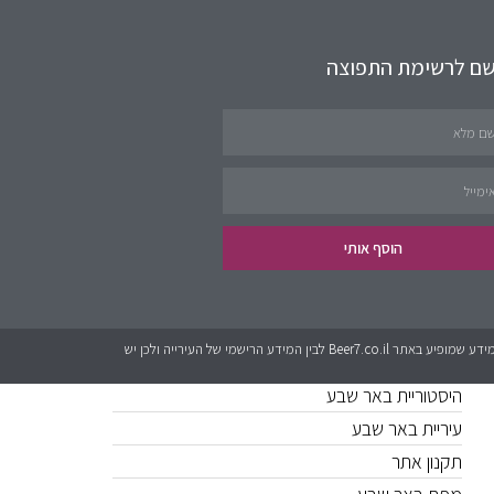
שם לרשימת התפוצה
תחומים באתר
שירותים לציבור
פינת העסקים
נדל״ן
הוסף אותי
קישורים חשובים
כל המידע אשר מופיע באתר Beer7.co.il הוא בגדר המלצה בלבד. לאתר אין קשר לגורמים מטעם עיריית באר שבע או האתרים הרישמים. יכול להיות שישנם שינויים בין המידע שמופיע באתר Beer7.co.il לבין המידע הרישמי של העירייה ולכן יש
היסטוריית באר שבע
עיריית באר שבע
תקנון אתר