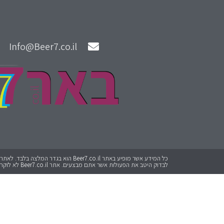
Info@Beer7.co.il
לבדוק היטב את הפעולות אשר אתם מבצעים. אתר Beer7.co.il לא לוקח אחריות על כל פעולה שתבצעו.