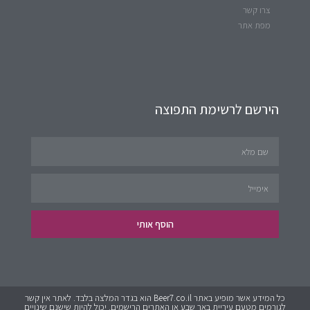
צרו קשר
מפת אתר
הירשם לרשימת התפוצה
הוסף אותי
כל המידע אשר מופיע באתר Beer7.co.il הוא בגדר המלצה בלבד. לאתר אין קשר
לגורמים מטעם עיריית באר שבע או האתרים הרישמים. יכול להיות שישנם שינויים