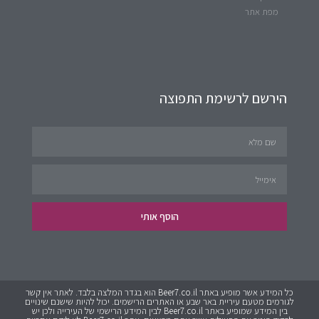
מפת אתר
הירשם לרשימת התפוצה
הוסף אותי
כל המידע אשר מופיע באתר Beer7.co.il הוא בגדר המלצה בלבד. לאתר אין קשר
לגורמים מטעם עיריית באר שבע או האתרים הרישמים. יכול להיות שישנם שינויים
בין המידע שמופיע באתר Beer7.co.il לבין המידע הרישמי של העירייה ולכן יש