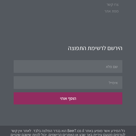
צרו קשר
מפת אתר
הירשם לרשימת התפוצה
הוסף אותי
כל המידע אשר מופיע באתר Beer7.co.il הוא בגדר המלצה בלבד. לאתר אין קשר
לגורמים מטעם עיריית באר שבע או האתרים הרישמים. יכול להיות שישנם שינויים