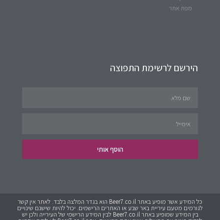
מפת אתר
הירשם לרשימת התפוצה
הוסף אותי
כל המידע אשר מופיע באתר Beer7.co.il הוא בגדר המלצה בלבד. לאתר אין קשר
לגורמים מטעם עיריית באר שבע או האתרים הרישמים. יכול להיות שישנם שינויים
בין המידע שמופיע באתר Beer7.co.il לבין המידע הרישמי של העירייה ולכן יש