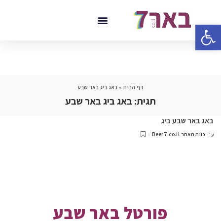
פתח סרגל נגישות
דף הבית
»
באג ביג באר שבע
תגית:
באג ביג באר שבע
באג באר שבע ביג
צוות האתר Beer7.co.il
ע״י
פורטל באר שבע