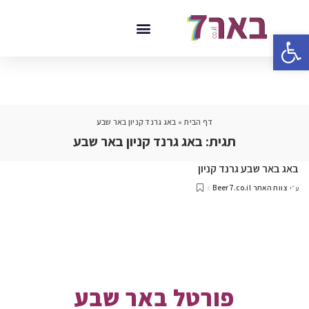
פתח סרגל נגישות
דף הבית
»
באג גרנד קניון באר שבע
תגית:
באג גרנד קניון באר שבע
באג באר שבע גרנד קניון
צוות האתר Beer7.co.il
ע״י
פורטל באר שבע