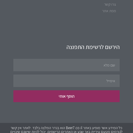
צרו קשר
מפת אתר
הירשם לרשימת התפוצה
הוסף אותי
כל המידע אשר מופיע באתר Beer7.co.il הוא בגדר המלצה בלבד. לאתר אין קשר
לגורמים מטעם עיריית באר שבע או האתרים הרישמים. יכול להיות שישנם שינויים