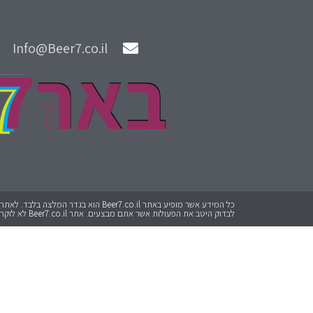
Info@Beer7.co.il
לבדוק היטב את הפעולות אשר אתם מבצעים. אתר Beer7.co.il לא לוקח אחריות על כל פעולה שתבצעו.