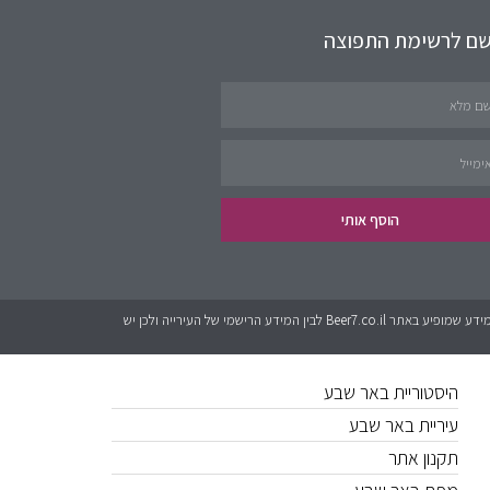
שם לרשימת התפוצה
תחומים באתר
שירותים לציבור
פינת העסקים
הוסף אותי
נדל״ן
כל המידע אשר מופיע באתר Beer7.co.il הוא בגדר המלצה בלבד. לאתר אין קשר לגורמים מטעם עיריית באר שבע או האתרים הרישמים. יכול להיות שישנם שינויים בין המידע שמופיע באתר Beer7.co.il לבין המידע הרישמי של העירייה ולכן יש
קישורים חשובים
היסטוריית באר שבע
עיריית באר שבע
תקנון אתר