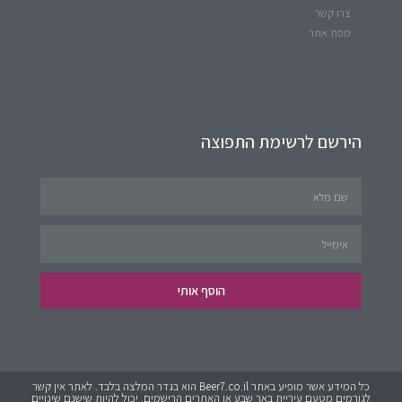
צרו קשר
מפת אתר
הירשם לרשימת התפוצה
הוסף אותי
כל המידע אשר מופיע באתר Beer7.co.il הוא בגדר המלצה בלבד. לאתר אין קשר
לגורמים מטעם עיריית באר שבע או האתרים הרישמים. יכול להיות שישנם שינויים