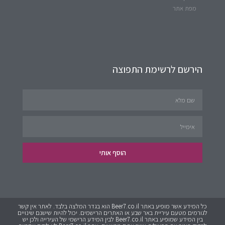
מפת אתר
הירשם לרשימת התפוצה
הוסף אותי
כל המידע אשר מופיע באתר Beer7.co.il הוא בגדר המלצה בלבד. לאתר אין קשר
לגורמים מטעם עיריית באר שבע או האתרים הרישמים. יכול להיות שישנם שינויים
בין המידע שמופיע באתר Beer7.co.il לבין המידע הרישמי של העירייה ולכן יש