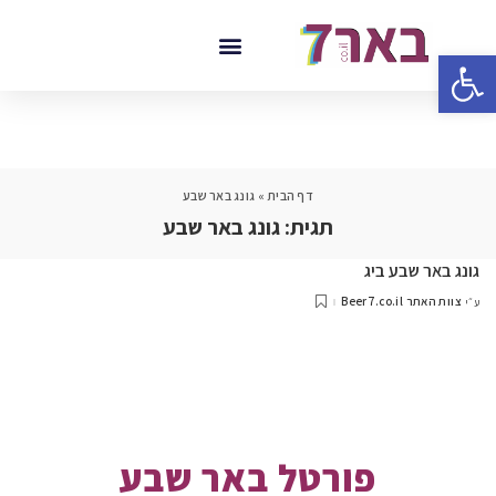
פתח סרגל נגישות
דף הבית
»
גונג באר שבע
תגית:
גונג באר שבע
גונג באר שבע ביג
צוות האתר Beer7.co.il
ע״י
פורטל באר שבע