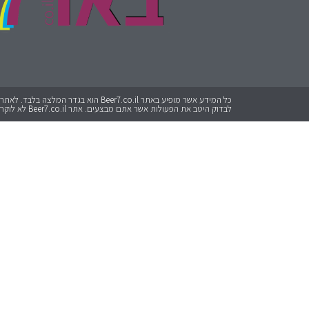
לבדוק היטב את הפעולות אשר אתם מבצעים. אתר Beer7.co.il לא לוקח אחריות על כל פעולה שתבצעו.