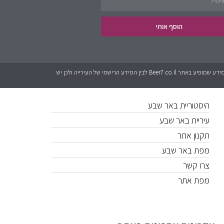
פינת העסקים
הוסף אותי
נדל״ן
כל המידע אשר מופיע באתר Beer7.co.il הוא בגדר המלצה בלבד. לאתר אין קשר לגורמים מטעם עיריית באר שבע או האתרים הרישמים. יכול להיות שישנם שינויים בין המידע שמופיע באתר Beer7.co.il לבין המידע הרישמי של העירייה ולכן יש
קישורים חשובים
היסטוריית באר שבע
עיריית באר שבע
תקנון אתר
מפת באר שבע
צרו קשר
מפת אתר