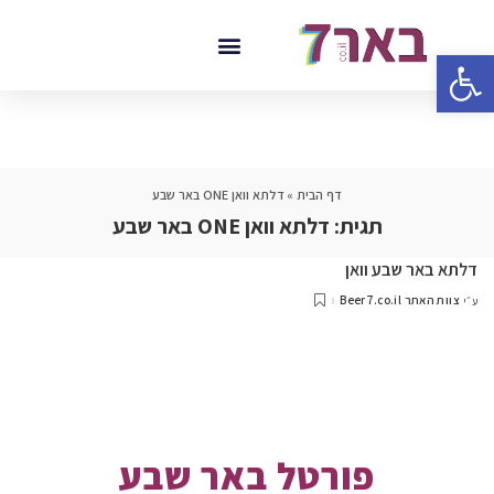
פתח סרגל נגישות
דף הבית
»
דלתא וואן ONE באר שבע
תגית:
דלתא וואן ONE באר שבע
דלתא באר שבע וואן
צוות האתר Beer7.co.il
ע״י
פורטל באר שבע