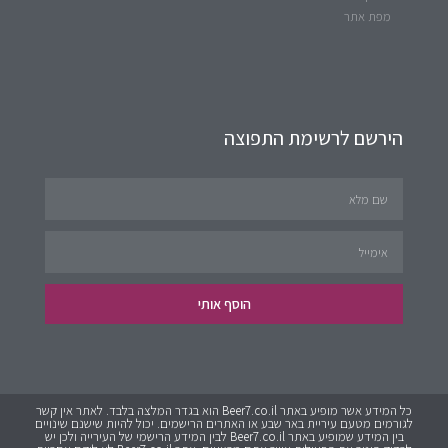
מפת אתר
הירשם לרשימת התפוצה
הוסף אותי
כל המידע אשר מופיע באתר Beer7.co.il הוא בגדר המלצה בלבד. לאתר אין קשר
לגורמים מטעם עיריית באר שבע או האתרים הרישמים. יכול להיות שישנם שינויים
בין המידע שמופיע באתר Beer7.co.il לבין המידע הרישמי של העירייה ולכן יש