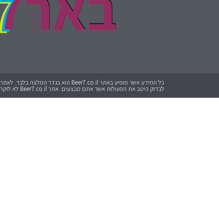
לבדוק היטב את הפעולות אשר אתם מבצעים. אתר Beer7.co.il לא לוקח אחריות על כל פעולה שתבצעו.