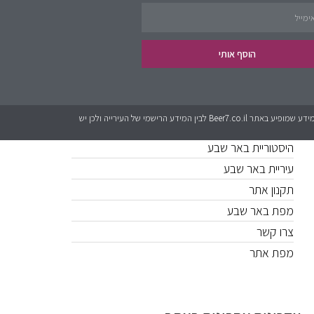
פינת העסקים
נדל״ן
הוסף אותי
קישורים חשובים
כל המידע אשר מופיע באתר Beer7.co.il הוא בגדר המלצה בלבד. לאתר אין קשר לגורמים מטעם עיריית באר שבע או האתרים הרישמים. יכול להיות שישנם שינויים בין המידע שמופיע באתר Beer7.co.il לבין המידע הרישמי של העירייה ולכן יש
היסטוריית באר שבע
עיריית באר שבע
תקנון אתר
מפת באר שבע
צרו קשר
מפת אתר