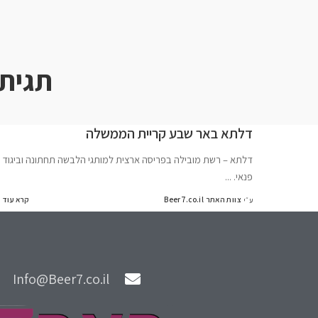
תגית
דלתא באר שבע קריית הממשלה
דלתא – רשת מובילה בפריסה ארצית למותגי הלבשה תחתונה וביגוד
פנאי.
...
צוות האתר Beer7.co.il
קרא עוד
ע״י
Info@Beer7.co.il