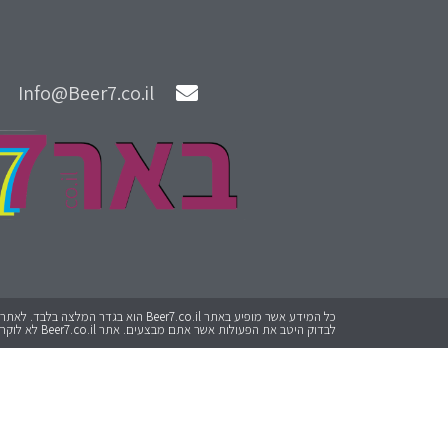
Info@Beer7.co.il
לבדוק היטב את הפעולות אשר אתם מבצעים. אתר Beer7.co.il לא לוקח אחריות על כל פעולה שתבצעו.