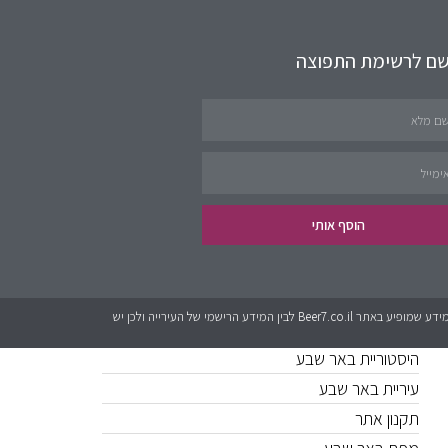
שם לרשימת התפוצה
תחומים באתר
שירותים לציבור
פינת העסקים
נדל״ן
הוסף אותי
קישורים חשובים
כל המידע אשר מופיע באתר Beer7.co.il הוא בגדר המלצה בלבד. לאתר אין קשר לגורמים מטעם עיריית באר שבע או האתרים הרישמים. יכול להיות שישנם שינויים בין המידע שמופיע באתר Beer7.co.il לבין המידע הרישמי של העירייה ולכן יש
היסטוריית באר שבע
עיריית באר שבע
תקנון אתר