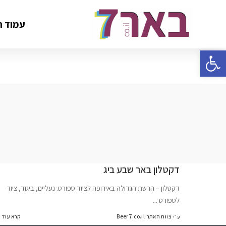
עמוד ה
פתח סרגל נגישות
דקטלון באר שבע ביג
דקטלון – הרשת הגדולה באירופה לציוד ספורט. נעליים, ביגוד, ציוד
לספורט
...
צוות האתר Beer7.co.il
קרא עוד
ע״י