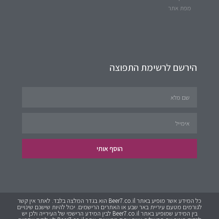
מפת אתר
הירשם לרשימת התפוצה
הוסף אותי
כל המידע אשר מופיע באתר Beer7.co.il הוא בגדר המלצה בלבד. לאתר אין קשר
לגורמים מטעם עיריית באר שבע או האתרים הרישמים. יכול להיות שישנם שינויים
בין המידע שמופיע באתר Beer7.co.il לבין המידע הרישמי של העירייה ולכן יש