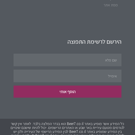
מפת אתר
הירשם לרשימת התפוצה
הוסף אותי
כל המידע אשר מופיע באתר Beer7.co.il הוא בגדר המלצה בלבד. לאתר אין קשר
לגורמים מטעם עיריית באר שבע או האתרים הרישמים. יכול להיות שישנם שינויים
בין המידע שמופיע באתר Beer7.co.il לבין המידע הרישמי של העירייה ולכן יש