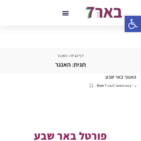
פתח סרגל נגישות
דף הבית
»
האנגר
תגית:
האנגר
האנגר באר שבע
צוות האתר Beer7.co.il
ע״י
פורטל באר שבע