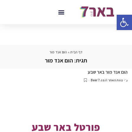
פתח סרגל נגישות
דף הבית
»
הום אנד מור
תגית:
הום אנד מור
הום אנד מור באר שבע
צוות האתר Beer7.co.il
ע״י
פורטל באר שבע