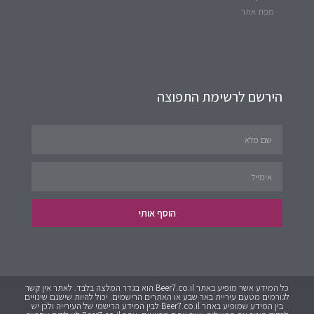
מפת אתר
הירשם לרשימת התפוצה
הוסף אותי
כל המידע אשר מופיע באתר Beer7.co.il הוא בגדר המלצה בלבד. לאתר אין קשר
לגורמים מטעם עיריית באר שבע או האתרים הרישמים. יכול להיות שישנם שינויים
בין המידע שמופיע באתר Beer7.co.il לבין המידע הרישמי של העירייה ולכן יש