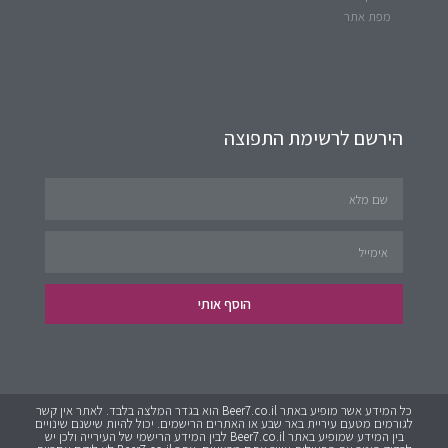
מפת אתר
הירשם לרשימת התפוצה
הוסף אותי
כל המידע אשר מופיע באתר Beer7.co.il הוא בגדר המלצה בלבד. לאתר אין קשר
לגורמים מטעם עיריית באר שבע או האתרים הרישמים. יכול להיות שישנם שינויים
בין המידע שמופיע באתר Beer7.co.il לבין המידע הרישמי של העירייה ולכן יש