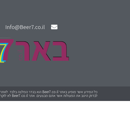
Info@Beer7.co.il
לבדוק היטב את הפעולות אשר אתם מבצעים. אתר Beer7.co.il לא לוקח אחריות על כל פעולה שתבצעו.