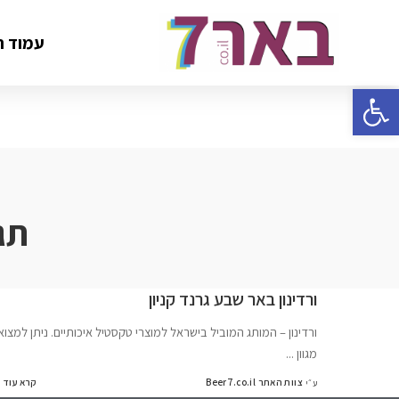
עמוד ה
פתח סרגל נגישות
תג
ורדינון באר שבע גרנד קניון
ורדינון – המותג המוביל בישראל למוצרי טקסטיל איכותיים. ניתן למצוא
מגוון
...
צוות האתר Beer7.co.il
קרא עוד
ע״י