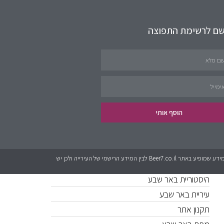
שם לרשימת התפוצה
תחומים באתר
שירותים לציבור
פינת העסקים
נדל״ן
הוסף אותי
קישורים חשובים
כל המידע אשר מופיע באתר Beer7.co.il הוא בגדר המלצה בלבד. לאתר אין קשר לגורמים מטעם עיריית באר שבע או האתרים הרישמים. יכול להיות שישנם שינויים בין המידע שמופיע באתר Beer7.co.il לבין המידע הרישמי של העירייה ולכן יש
היסטוריית באר שבע
עיריית באר שבע
תקנון אתר