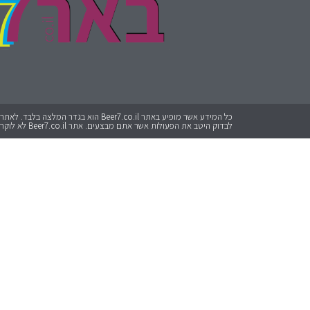
לבדוק היטב את הפעולות אשר אתם מבצעים. אתר Beer7.co.il לא לוקח אחריות על כל פעולה שתבצעו.