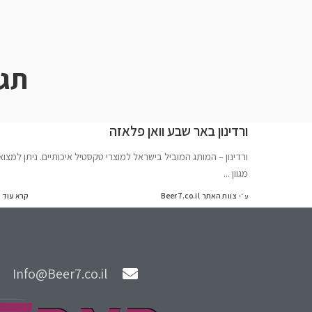
תגי
ורדינון באר שבע וואן פלאזה
ורדינון – המותג המוביל בישראל למוצרי טקסטיל איכותיים. ניתן למצוא
מגוון
...
צוות האתר Beer7.co.il
קרא עוד
ע״י
Info@Beer7.co.il