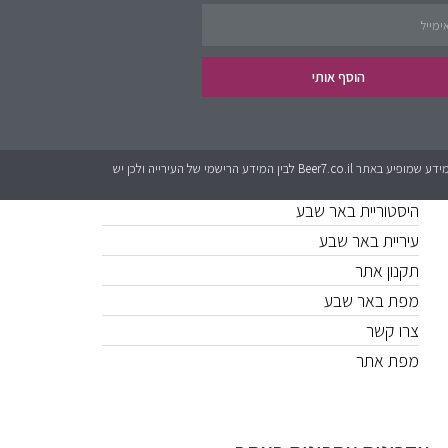
פינת העסקים
נדל״ן
הוסף אותי
קישורים חשובים
כל המידע אשר מופיע באתר Beer7.co.il הוא בגדר המלצה בלבד. לאתר אין קשר לגורמים מטעם עיריית באר שבע או האתרים הרישמים. יכול להיות שישנם שינויים בין המידע שמופיע באתר Beer7.co.il לבין המידע הרישמי של העירייה ולכן יש
היסטוריית באר שבע
עיריית באר שבע
תקנון אתר
מפת באר שבע
צרו קשר
מפת אתר