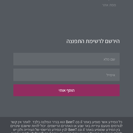
מפת אתר
הירשם לרשימת התפוצה
הוסף אותי
כל המידע אשר מופיע באתר Beer7.co.il הוא בגדר המלצה בלבד. לאתר אין קשר
לגורמים מטעם עיריית באר שבע או האתרים הרישמים. יכול להיות שישנם שינויים
בין המידע שמופיע באתר Beer7.co.il לבין המידע הרישמי של העירייה ולכן יש