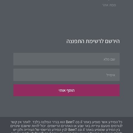
מפת אתר
הירשם לרשימת התפוצה
הוסף אותי
כל המידע אשר מופיע באתר Beer7.co.il הוא בגדר המלצה בלבד. לאתר אין קשר
לגורמים מטעם עיריית באר שבע או האתרים הרישמים. יכול להיות שישנם שינויים
בין המידע שמופיע באתר Beer7.co.il לבין המידע הרישמי של העירייה ולכן יש