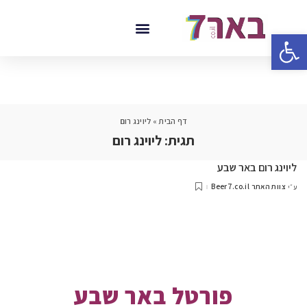
פתח סרגל נגישות
דף הבית
»
ליוינג רום
תגית:
ליוינג רום
ליוינג רום באר שבע
צוות האתר Beer7.co.il
ע״י
פורטל באר שבע