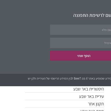
שם לרשימת התפוצה
תחומים באתר
שירותים לציבור
פינת העסקים
נדל״ן
הוסף אותי
קישורים חשובים
כל המידע אשר מופיע באתר Beer7.co.il הוא בגדר המלצה בלבד. לאתר אין קשר לגורמים מטעם עיריית באר שבע או האתרים הרישמים. יכול להיות שישנם שינויים בין המידע שמופיע באתר Beer7.co.il לבין המידע הרישמי של העירייה ולכן יש
היסטוריית באר שבע
עיריית באר שבע
תקנון אתר