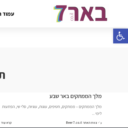
עמוד ה
פתח סרגל נגישות
ת
מלך הממתקים באר שבע
מלך הממתקים – ממתקים, חטיפים, עוגות, עוגיות, סלי שי, הפתעות
לימי
...
צוות האתר Beer7.co.il
קרא עוד
ע״י