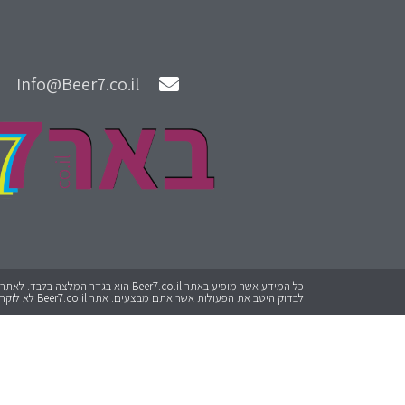
Info@Beer7.co.il
לבדוק היטב את הפעולות אשר אתם מבצעים. אתר Beer7.co.il לא לוקח אחריות על כל פעולה שתבצעו.