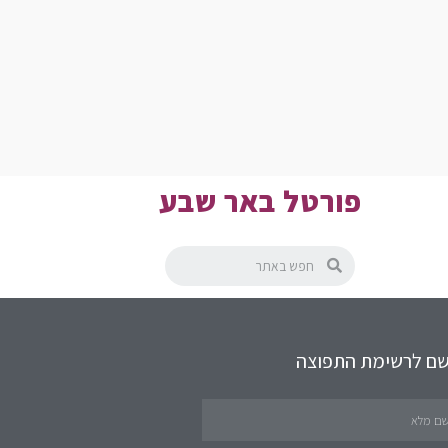
פורטל באר שבע
שם לרשימת התפוצה
תחומים באתר
שירותים לציבור