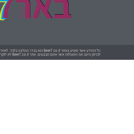
לבדוק היטב את הפעולות אשר אתם מבצעים. אתר Beer7.co.il לא לוקח אחריות על כל פעולה שתבצעו.