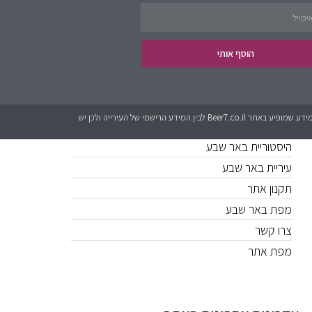
פינת העסקים
נדל״ן
הוסף אותי
קישורים חשובים
כל המידע אשר מופיע באתר Beer7.co.il הוא בגדר המלצה בלבד. לאתר אין קשר לגורמים מטעם עיריית באר שבע או האתרים הרישמים. יכול להיות שישנם שינויים בין המידע שמופיע באתר Beer7.co.il לבין המידע הרישמי של העירייה ולכן יש
היסטוריית באר שבע
עיריית באר שבע
תקנון אתר
מפת באר שבע
צרו קשר
מפת אתר