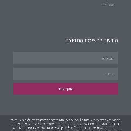
מפת אתר
הירשם לרשימת התפוצה
הוסף אותי
כל המידע אשר מופיע באתר Beer7.co.il הוא בגדר המלצה בלבד. לאתר אין קשר
לגורמים מטעם עיריית באר שבע או האתרים הרישמים. יכול להיות שישנם שינויים
בין המידע שמופיע באתר Beer7.co.il לבין המידע הרישמי של העירייה ולכן יש