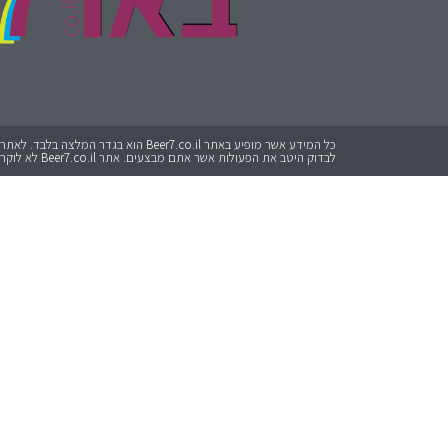
לבדוק היטב את הפעולות אשר אתם מבצעים. אתר Beer7.co.il לא לוקח אחריות על כל פעולה שתבצעו.