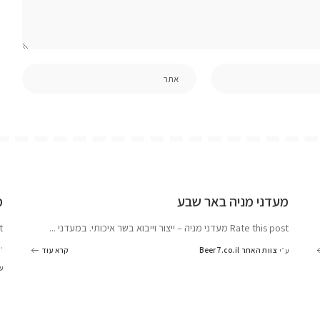
מעדני מניה באר שבע
מ
Rate this post מעדני מניה – ייצור וייבוא בשר איכותי. במעדני
...
post
..
צוות האתר Beer7.co.il
קרא עוד
ע״י
ע