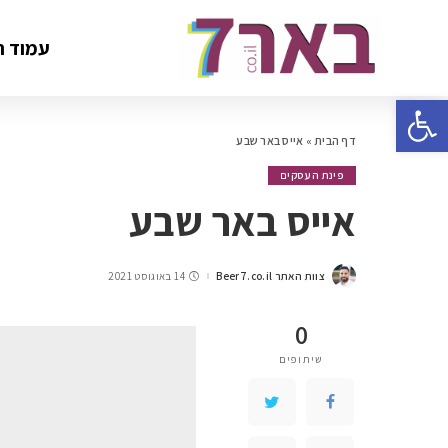
עמוד ה
פתח סרגל נגישות
דף הבית
»
אייס באר שבע
פינת העסקים
אייס באר שבע
צוות האתר Beer7.co.il
14 באוגוסט 2021
0
שיתופים