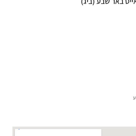
יס באר שבע (ביג)