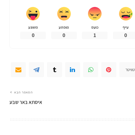
עייף
כועס
מופתע
משוגע
0
0
1
0
וויטר
המאמר הבא
איסתא באר שבע