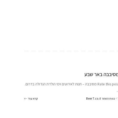
סיבבה באר שבע
Rate this  מסיבבה – חנות לאירועים וימי הולדת הגדולה בדרום.
.
צוות האתר Beer7.co.il
קרא עוד
״י