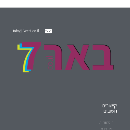
Info@Beer7.co.il
קישורים
חשובים
היסטוריית
באר שבע