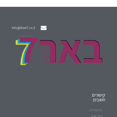
Info@Beer7.co.il
קישורים
חשובים
היסטוריית
באר שבע