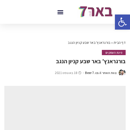
פתח סרגל נגישות
דף הבית
»
בורגראנץ' באר שבע קניון הנגב
פינת העסקים
בורגראנץ' באר שבע קניון הנגב
צוות האתר Beer7.co.il
18 באוגוסט 2021