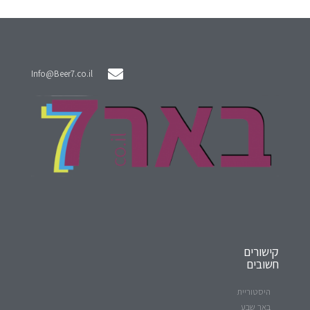
Info@Beer7.co.il
קישורים
חשובים
היסטוריית
באר שבע