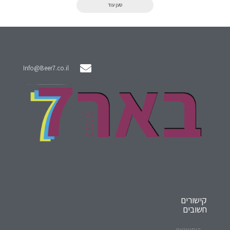
טען עוד
Info@Beer7.co.il
קישורים
חשובים
היסטוריית