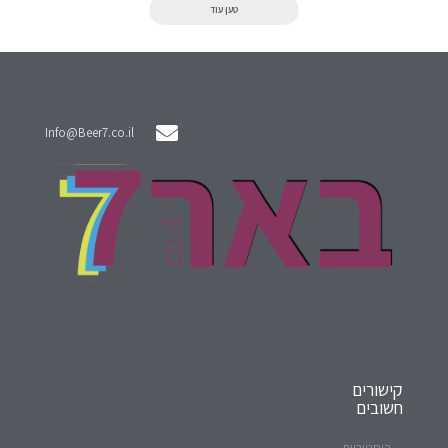
טען עוד
Info@Beer7.co.il
קישורים
חשובים
היסטוריית