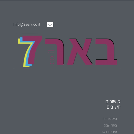
Info@Beer7.co.il
קישורים
חשובים
היסטוריית
באר שבע
עיריית באר