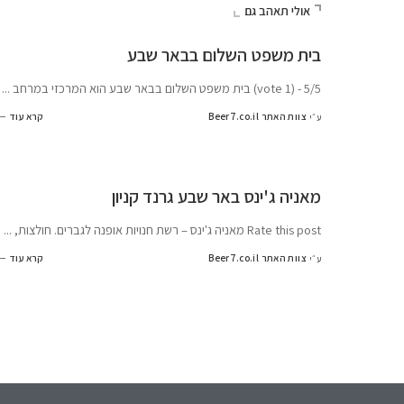
אולי תאהב גם
בית משפט השלום בבאר שבע
5/5 - (1 vote) בית משפט השלום בבאר שבע הוא המרכזי במרחב
...
צוות האתר Beer7.co.il
קרא עוד
ע״י
מאניה ג'ינס באר שבע גרנד קניון
Rate this post מאניה ג'ינס – רשת חנויות אופנה לגברים. חולצות,
...
צוות האתר Beer7.co.il
קרא עוד
ע״י