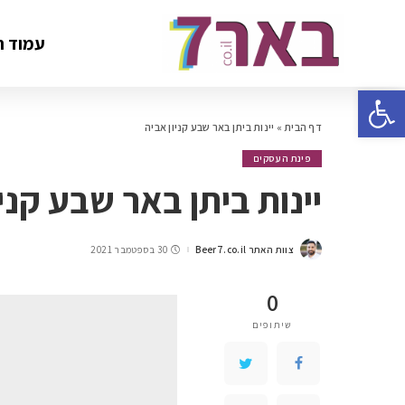
עמוד ה
פתח סרגל נגישות
דף הבית
»
יינות ביתן באר שבע קניון אביה
פינת העסקים
יינות ביתן באר שבע קניו
צוות האתר Beer7.co.il
30 בספטמבר 2021
0
שיתופים