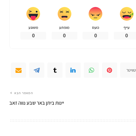
עייף
כועס
מופתע
משוגע
0
0
0
0
וויטר
המאמר הבא
יינות ביתן באר שבע נווה זאב