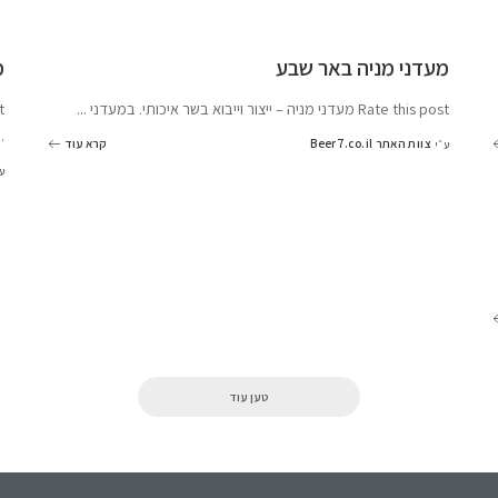
מעדני מניה באר שבע
מ
Rate this post מעדני מניה – ייצור וייבוא בשר איכותי. במעדני
...
post
..
צוות האתר Beer7.co.il
קרא עוד
ע״י
ע
טען עוד