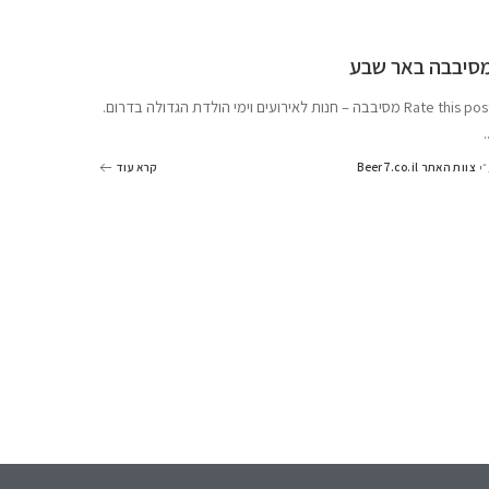
סיבבה באר שבע
Rate this  מסיבבה – חנות לאירועים וימי הולדת הגדולה בדרום.
.
צוות האתר Beer7.co.il
קרא עוד
״י