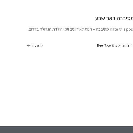
סיבבה באר שבע
Rate this  מסיבבה – חנות לאירועים וימי הולדת הגדולה בדרום.
.
צוות האתר Beer7.co.il
קרא עוד
״י