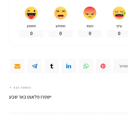
עייף
כועס
מופתע
משוגע
0
0
0
0
וויטר
המאמר הבא
ישפרו פלאנט באר שבע