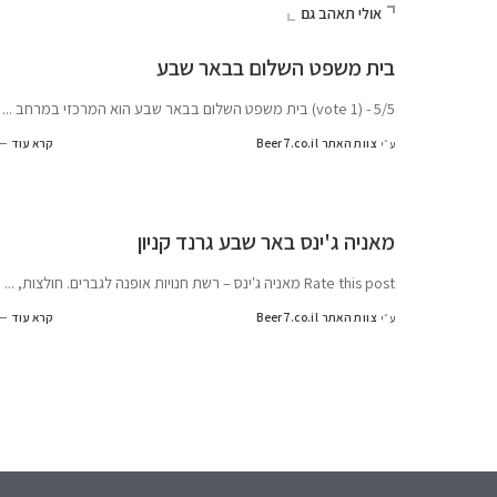
אולי תאהב גם
בית משפט השלום בבאר שבע
5/5 - (1 vote) בית משפט השלום בבאר שבע הוא המרכזי במרחב
...
צוות האתר Beer7.co.il
קרא עוד
ע״י
מאניה ג'ינס באר שבע גרנד קניון
Rate this post מאניה ג'ינס – רשת חנויות אופנה לגברים. חולצות,
...
צוות האתר Beer7.co.il
קרא עוד
ע״י