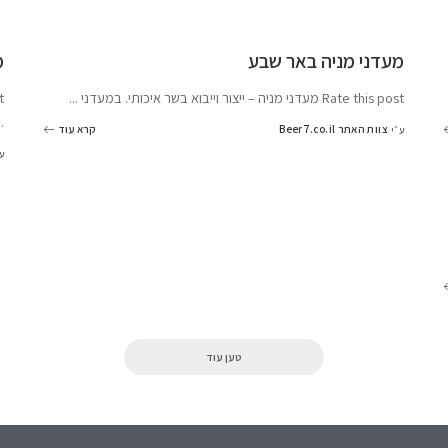
מעדני מניה באר שבע
מ
Rate this post מעדני מניה – ייצור וייבוא בשר איכותי. במעדני
...
post
..
צוות האתר Beer7.co.il
קרא עוד
ע״י
ע
טען עוד